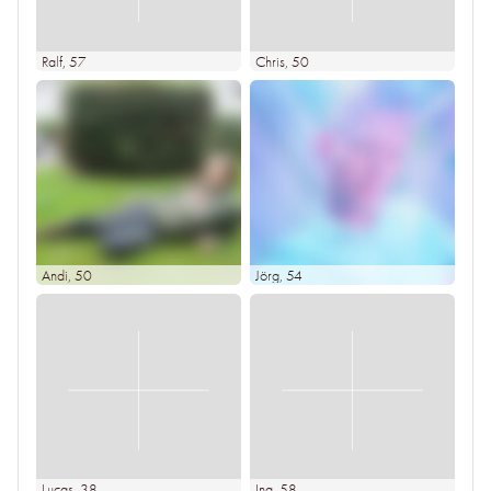
Ralf
, 57
Chris
, 50
Andi
, 50
Jörg
, 54
Lucas
, 38
Ina
, 58