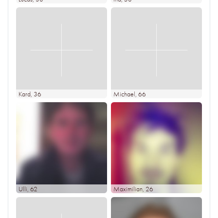
Kard
, 36
Michael
, 66
Ulli
, 62
Maximilian
, 26