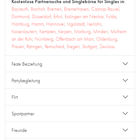
Kostenlose Partnersuche und Singlebörse für Singles in:
Bayreuth
,
Bocholt
,
Bremen
,
Bremerhaven
,
Castrop-Rauxel
,
Dortmund
,
Düsseldorf
,
Erfurt
,
Esslingen am Neckar
,
Fulda
,
Hamburg
,
Hamm
,
Hannover
,
Ingolstadt
,
Iserlohn
,
Kaiserslautern
,
Kempten
,
Kerpen
,
Marburg
,
Minden
,
Mülheim
an der Ruhr
,
Nürnberg
,
Offenbach am Main
,
Oldenburg
,
Plauen
,
Ratingen
,
Remscheid
,
Siegen
,
Stuttgart
,
Zwickau
Feste Beziehung
Partybegleitung
Flirt
Sportpartner
Freunde