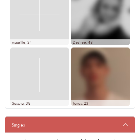
maarille
, 34
Desiree
, 48
Sascha
, 38
Jonas
, 23
Singles