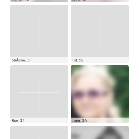
Stefanie
, 57
Pat
, 52
Ben
, 34
Lena
, 36