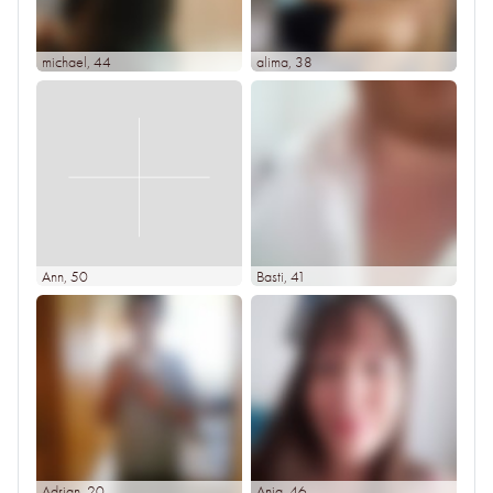
michael
, 44
alima
, 38
Ann
, 50
Basti
, 41
Adrian
, 20
Anja
, 46