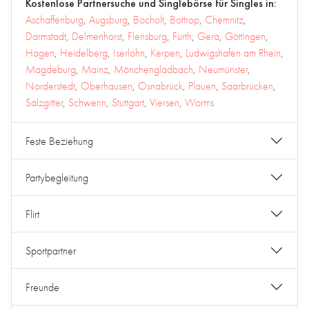
Kostenlose Partnersuche und Singlebörse für Singles in:
Aschaffenburg
,
Augsburg
,
Bocholt
,
Bottrop
,
Chemnitz
,
Darmstadt
,
Delmenhorst
,
Flensburg
,
Fürth
,
Gera
,
Göttingen
,
Hagen
,
Heidelberg
,
Iserlohn
,
Kerpen
,
Ludwigshafen am Rhein
,
Magdeburg
,
Mainz
,
Mönchengladbach
,
Neumünster
,
Norderstedt
,
Oberhausen
,
Osnabrück
,
Plauen
,
Saarbrücken
,
Salzgitter
,
Schwerin
,
Stuttgart
,
Viersen
,
Worms
Feste Beziehung
Partybegleitung
Flirt
Sportpartner
Freunde