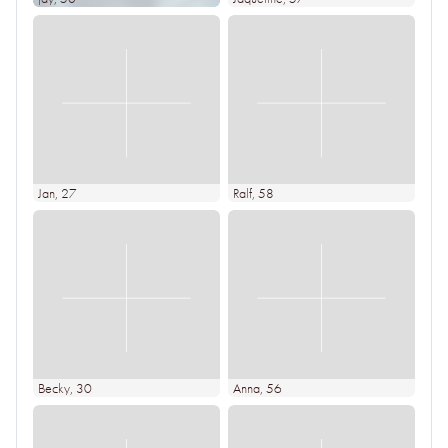
Jan
, 27
Ralf
, 58
Becky
, 30
Anna
, 56