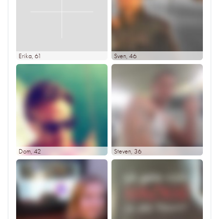
Erika
, 61
Sven
, 46
Dom
, 42
Steven
, 36