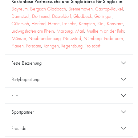
Kostenlose Partnersuche und Singlebörse für Singles in:
Bayreuth
,
Bergisch Gladbach
,
Bremerhaven
,
Castrop-Rauxel
,
Darmstadt
,
Dortmund
,
Düsseldorf
,
Gladbeck
,
Göttingen
,
Gütersloh
,
Herford
,
Herne
,
Iserlohn
,
Kempten
,
Kiel
,
Konstanz
,
Ludwigshafen am Rhein
,
Marburg
,
Marl
,
Mülheim an der Ruhr
,
Münster
,
Neubrandenburg
,
Neuwied
,
Nürnberg
,
Paderborn
,
Plauen
,
Potsdam
,
Ratingen
,
Regensburg
,
Troisdorf
Feste Beziehung
Partybegleitung
Flirt
Sportpartner
Freunde