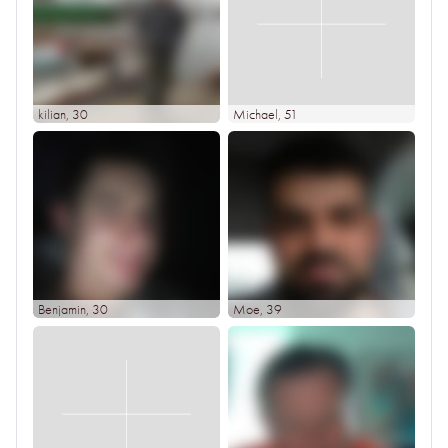
kilian
, 30
Michael
, 51
Benjamin
, 30
Moe
, 39