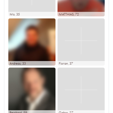
Mo
, 35
MATTHIAS
, 72
Andreas
, 33
Florian
, 37
Bernhard
, 59
Gabor
, 27