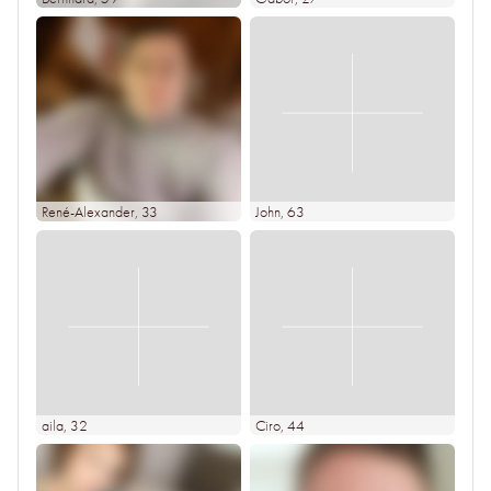
René-Alexander
, 33
John
, 63
aila
, 32
Ciro
, 44