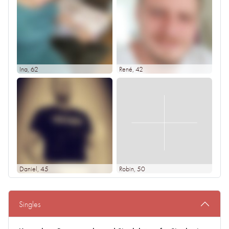
Ina
, 62
René
, 42
Daniel
, 45
Robin
, 50
Singles