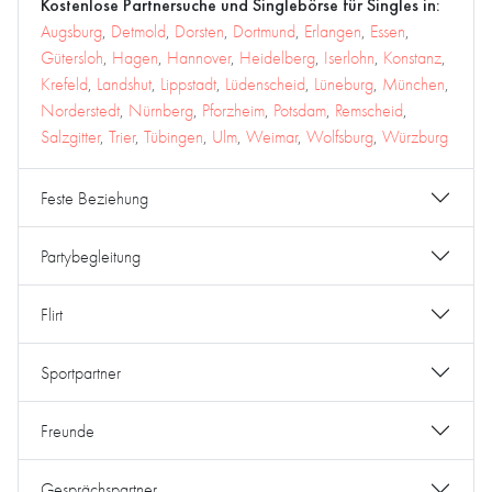
Kostenlose Partnersuche und Singlebörse für Singles in:
Augsburg
,
Detmold
,
Dorsten
,
Dortmund
,
Erlangen
,
Essen
,
Gütersloh
,
Hagen
,
Hannover
,
Heidelberg
,
Iserlohn
,
Konstanz
,
Krefeld
,
Landshut
,
Lippstadt
,
Lüdenscheid
,
Lüneburg
,
München
,
Norderstedt
,
Nürnberg
,
Pforzheim
,
Potsdam
,
Remscheid
,
Salzgitter
,
Trier
,
Tübingen
,
Ulm
,
Weimar
,
Wolfsburg
,
Würzburg
Feste Beziehung
Partybegleitung
Flirt
Sportpartner
Freunde
Gesprächspartner